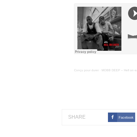
Conçu pour durer
·
MOBB DEEP – Hell on e
SHARE
Facebook