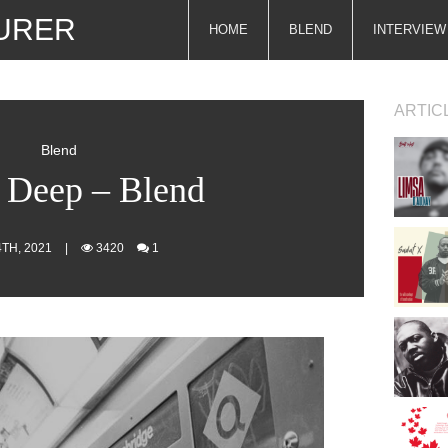
URER
HOME
BLEND
INTERVIEW
ARTIC
Blend
Deep – Blend
4TH, 2021
|
3420
1