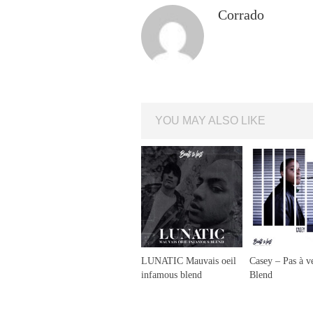
Corrado
YOU MAY ALSO LIKE
LUNATIC Mauvais oeil
Casey – Pas à v
infamous blend
Blend