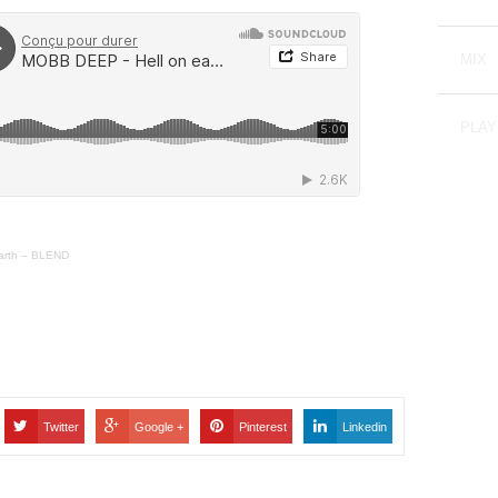
MIX
PLAY
arth – BLEND
Twitter
Google +
Pinterest
Linkedin