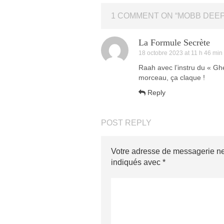
1 COMMENT ON “
MOBB DEEP
La Formule Secrète
18 octobre 2023 at 11 h 46 min
Raah avec l’instru du « Gh
morceau, ça claque !
Reply
POST REPLY
Votre adresse de messagerie ne
indiqués avec
*