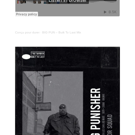
Conçu pour durer
·
BIG PUN – Built To Last Mix